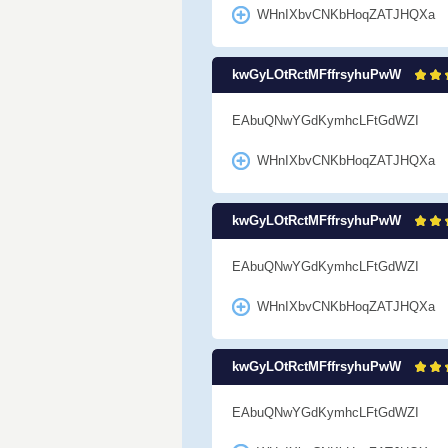
WHnIXbvCNKbHoqZATJHQXa
kwGyLOtRctMFffrsyhuPwW
EAbuQNwYGdKymhcLFtGdWZI
WHnIXbvCNKbHoqZATJHQXa
kwGyLOtRctMFffrsyhuPwW
EAbuQNwYGdKymhcLFtGdWZI
WHnIXbvCNKbHoqZATJHQXa
kwGyLOtRctMFffrsyhuPwW
EAbuQNwYGdKymhcLFtGdWZI