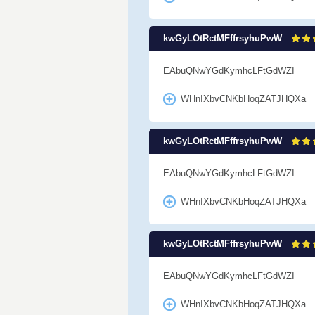
kwGyLOtRctMFffrsyhuPwW
EAbuQNwYGdKymhcLFtGdWZI
WHnIXbvCNKbHoqZATJHQXa
kwGyLOtRctMFffrsyhuPwW
EAbuQNwYGdKymhcLFtGdWZI
WHnIXbvCNKbHoqZATJHQXa
kwGyLOtRctMFffrsyhuPwW
EAbuQNwYGdKymhcLFtGdWZI
WHnIXbvCNKbHoqZATJHQXa