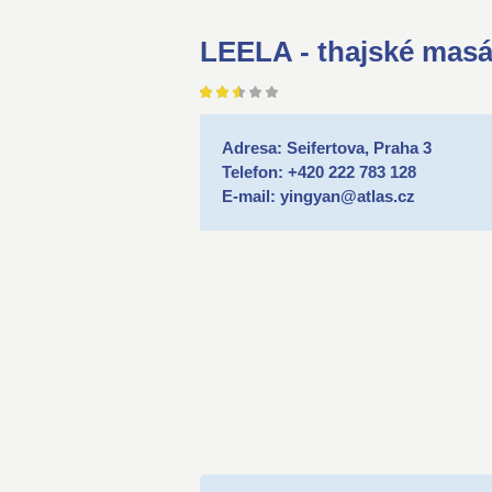
LEELA - thajské mas
Adresa: Seifertova, Praha 3
Telefon: +420 222 783 128
E-mail: yingyan@atlas.cz