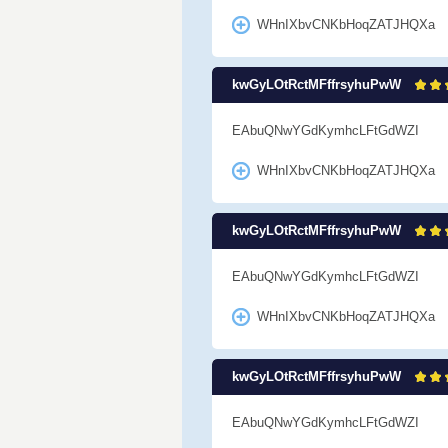
WHnIXbvCNKbHoqZATJHQXa
kwGyLOtRctMFffrsyhuPwW
EAbuQNwYGdKymhcLFtGdWZI
WHnIXbvCNKbHoqZATJHQXa
kwGyLOtRctMFffrsyhuPwW
EAbuQNwYGdKymhcLFtGdWZI
WHnIXbvCNKbHoqZATJHQXa
kwGyLOtRctMFffrsyhuPwW
EAbuQNwYGdKymhcLFtGdWZI