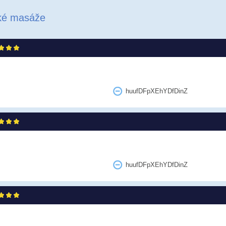
ské masáže
huufDFpXEhYDfDinZ
huufDFpXEhYDfDinZ