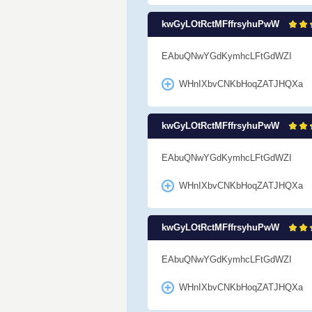
kwGyLOtRctMFffrsyhuPwW
EAbuQNwYGdKymhcLFtGdWZI
WHnIXbvCNKbHoqZATJHQXa
kwGyLOtRctMFffrsyhuPwW
EAbuQNwYGdKymhcLFtGdWZI
WHnIXbvCNKbHoqZATJHQXa
kwGyLOtRctMFffrsyhuPwW
EAbuQNwYGdKymhcLFtGdWZI
WHnIXbvCNKbHoqZATJHQXa