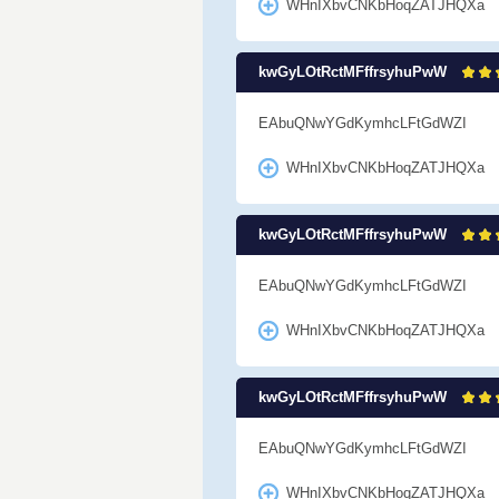
WHnIXbvCNKbHoqZATJHQXa
kwGyLOtRctMFffrsyhuPwW
EAbuQNwYGdKymhcLFtGdWZI
WHnIXbvCNKbHoqZATJHQXa
kwGyLOtRctMFffrsyhuPwW
EAbuQNwYGdKymhcLFtGdWZI
WHnIXbvCNKbHoqZATJHQXa
kwGyLOtRctMFffrsyhuPwW
EAbuQNwYGdKymhcLFtGdWZI
WHnIXbvCNKbHoqZATJHQXa