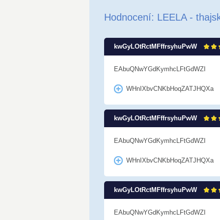
Hodnocení: LEELA - thaj
kwGyLOtRctMFffrsyhuPwW
EAbuQNwYGdKymhcLFtGdWZI
WHnIXbvCNKbHoqZATJHQXa
kwGyLOtRctMFffrsyhuPwW
EAbuQNwYGdKymhcLFtGdWZI
WHnIXbvCNKbHoqZATJHQXa
kwGyLOtRctMFffrsyhuPwW
EAbuQNwYGdKymhcLFtGdWZI