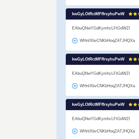
kwGyLOtRctMFffrsyhuPwW
EAbuQNwYGdKymhcLFtGdWZI
WHnIXbvCNKbHoqZATJHQXa
kwGyLOtRctMFffrsyhuPwW
EAbuQNwYGdKymhcLFtGdWZI
WHnIXbvCNKbHoqZATJHQXa
kwGyLOtRctMFffrsyhuPwW
EAbuQNwYGdKymhcLFtGdWZI
WHnIXbvCNKbHoqZATJHQXa