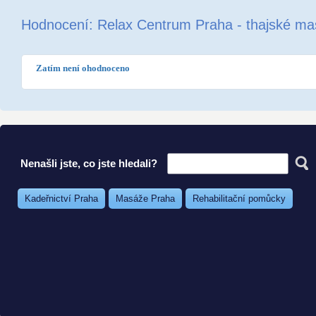
Hodnocení: Relax Centrum Praha - thajské m
Zatím není ohodnoceno
Nenašli jste, co jste hledali?
Kadeřnictví Praha
Masáže Praha
Rehabilitační pomůcky